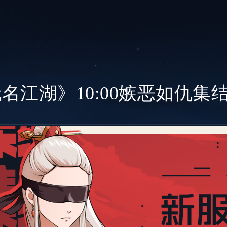
无名江湖》10:00嫉恶如仇集