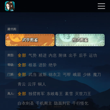
藏书阁
武学图鉴
招式图鉴
全部
气势
精进
内息
附体
出手
后手
运功
类型:
全部
根基
进阶
绝学
等级:
全部
武当
波斯
锦衣卫
丐帮
峨眉
少林
魔刀
门派:
青云
云浮
铜人
全部
独臂将军
东岐毒王
素雪
灭世刀王
高人:
白衣剑圣
千机阁主
隐面判官
千行怪乞