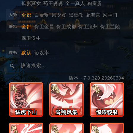
孤影冥女
药王婆婆
全一真人
狗富贵
全部
白虎幫
凤夕寨
黑鹰教
龙海宫
风神门
入侵:
全部
保卫金昌
保卫成都
保卫澶州
保卫兰陵
侠义:
保卫汉中
默认
触发率
排序:
版本：7.0.320 20260304
出
精
运
手
进
功
猛虎下山
鸾翔凤集
惊涛骇浪
附
附
附