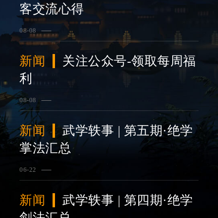
客交流心得
08-08
查看详情
新闻
关注公众号-领取每周福
利
08-08
查看详情
新闻
武学轶事 | 第五期·绝学
掌法汇总
06-22
查看详情
新闻
武学轶事 | 第四期·绝学
剑法汇总