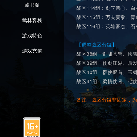
藏书阁
战区114组：剑气箫心、白
战区115组：万夫莫敌、青
武林客栈
战区116组：英雄豪杰、石
游戏特色
【调整战区分组】
游戏充值
战区38组：剑啸苍穹、快
战区39组：仗剑江湖、后
战区40组：群侠聚首、玉
战区41组：柔情侠骨、七
备注：战区分组非固定，为