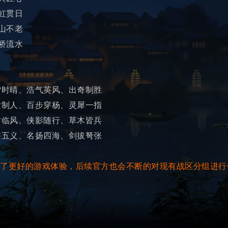
虹贯日
山不老
桥流水
雪时晴、浩气英风、出奇制胜
发制人、百步穿杨、灵犀一指
树临风、侠影随行、草木皆兵
侠五义、名扬四海、剑拔弩张
了更好的游戏体验，后续官方也会不断的对现有战区分组进行