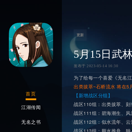
更新
5月15日武
发布于 2023-05-14 16:30
为了给每一个喜爱《无名江
出类拔萃~石桥流水 将在5
首页
【新增战区分组】
战区110组：出类拔萃、刻
江湖传闻
战区111组：碧海潮生、风
战区112组：似水流年、云
无名之书
战区113组：顺水推舟、独